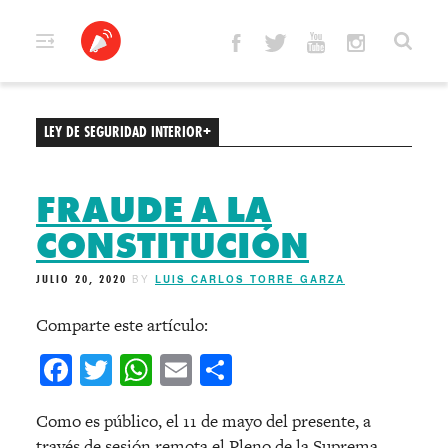
Skip
to
content
LEY DE SEGURIDAD INTERIOR+
FRAUDE A LA
CONSTITUCIÓN
JULIO 20, 2020
BY
LUIS CARLOS TORRE GARZA
Comparte este artículo:
Facebook
Twitter
WhatsApp
Email
Compartir
Como es público, el 11 de mayo del presente, a
través de sesión remota el Pleno de la Suprema