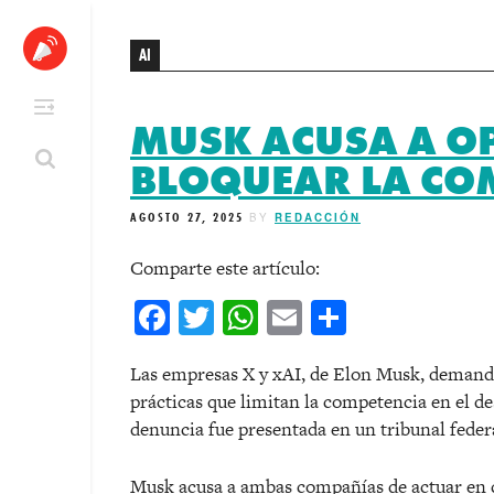
Skip
to
AI
content
MUSK ACUSA A OP
BLOQUEAR LA COM
AGOSTO 27, 2025
BY
REDACCIÓN
Comparte este artículo:
Facebook
Twitter
WhatsApp
Email
Comparti
Las empresas X y xAI, de Elon Musk, demand
prácticas que limitan la competencia en el desa
denuncia fue presentada en un tribunal feder
Musk acusa a ambas compañías de actuar en c