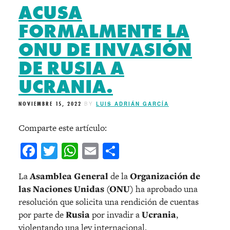
ACUSA
FORMALMENTE LA
ONU DE INVASIÓN
DE RUSIA A
UCRANIA.
NOVIEMBRE 15, 2022
BY
LUIS ADRIÁN GARCÍA
Comparte este artículo:
Facebook
Twitter
WhatsApp
Email
Compartir
La
Asamblea General
de la
Organización de
las Naciones Unidas (ONU)
ha aprobado una
resolución que solicita una rendición de cuentas
por parte de
Rusia
por invadir a
Ucrania
,
violentando una ley internacional.