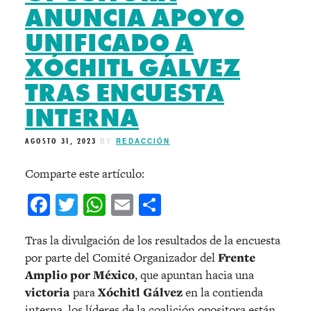
ANUNCIA APOYO
UNIFICADO A
XÓCHITL GÁLVEZ
TRAS ENCUESTA
INTERNA
AGOSTO 31, 2023
BY
REDACCIÓN
Comparte este artículo:
Facebook
Twitter
WhatsApp
Email
Compartir
Tras la divulgación de los resultados de la encuesta
por parte del Comité Organizador del
Frente
Amplio por México
, que apuntan hacia una
victoria
para
Xóchitl Gálvez
en la contienda
interna, los líderes de la coalición opositora están