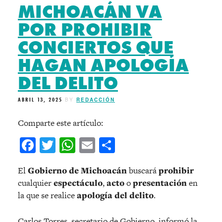
MICHOACÁN VA
POR PROHIBIR
CONCIERTOS QUE
HAGAN APOLOGÍA
DEL DELITO
ABRIL 13, 2025
BY
REDACCIÓN
Comparte este artículo:
Facebook
Twitter
WhatsApp
Email
Compartir
El
Gobierno de Michoacán
buscará
prohibir
cualquier
espectáculo
,
acto
o
presentación
en
la que se realice
apología del delito
.
Carlos Torres, secretario de Gobierno, informó la