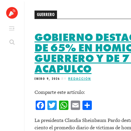
Skip
to
GUERRERO
content
GOBIERNO DESTA
DE 65% EN HOMIC
GUERRERO Y DE 
ACAPULCO
ENERO 9, 2026
BY
REDACCIÓN
Comparte este artículo:
Facebook
Twitter
WhatsApp
Email
Comparti
La presidenta Claudia Sheinbaum Pardo desta
ciento el promedio diario de víctimas de hom