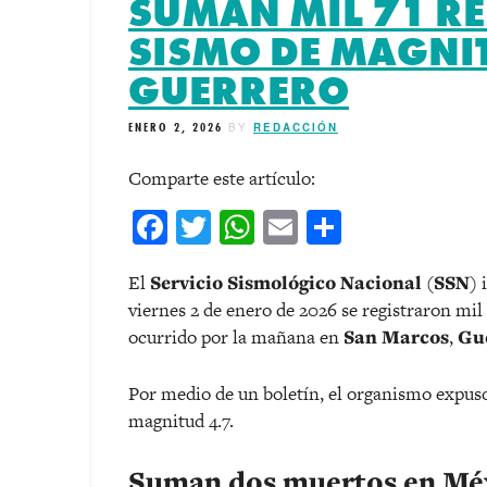
SUMAN MIL 71 RÉ
SISMO DE MAGNIT
GUERRERO
ENERO 2, 2026
BY
REDACCIÓN
Comparte este artículo:
Facebook
Twitter
WhatsApp
Email
Comparti
El
Servicio Sismológico Nacional
(
SSN
) 
viernes 2 de enero de 2026 se registraron mil
ocurrido por la mañana en
San Marcos
,
Gu
Por medio de un boletín, el organismo expuso
magnitud 4.7.
Suman dos muertos en Méxi