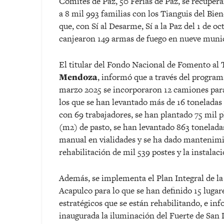
Comités de Paz, 50 Ferias de Paz, se recupera
a 8 mil 993 familias con los Tianguis del Bien
que, con Sí al Desarme, Sí a la Paz del 1 de o
canjearon 149 armas de fuego en nueve munic
El titular del Fondo Nacional de Fomento al
Mendoza
, informó que a través del progra
marzo 2025 se incorporaron 12 camiones para
los que se han levantado más de 16 toneladas 
con 69 trabajadores, se han plantado 75 mil 
(m2) de pasto, se han levantado 863 toneladas 
manual en vialidades y se ha dado mantenimi
rehabilitación de mil 539 postes y la instalac
Además, se implementa el Plan Integral de la
Acapulco para lo que se han definido 15 lugar
estratégicos que se están rehabilitando, e in
inaugurada la iluminación del Fuerte de San D