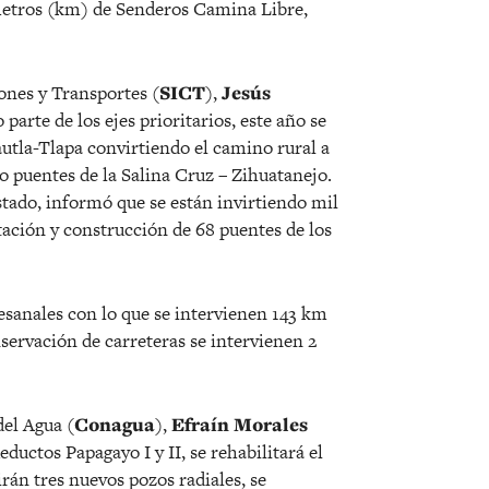
metros (km) de Senderos Camina Libre,
ones y Transportes (
SICT
),
Jesús
 parte de los ejes prioritarios, este año se
autla-Tlapa convirtiendo el camino rural a
o puentes de la Salina Cruz – Zihuatanejo.
tado, informó que se están invirtiendo mil
tación y construcción de 68 puentes de los
sanales con lo que se intervienen 143 km
nservación de carreteras se intervienen 2
del Agua (
Conagua
),
Efraín Morales
eductos Papagayo I y II, se rehabilitará el
án tres nuevos pozos radiales, se