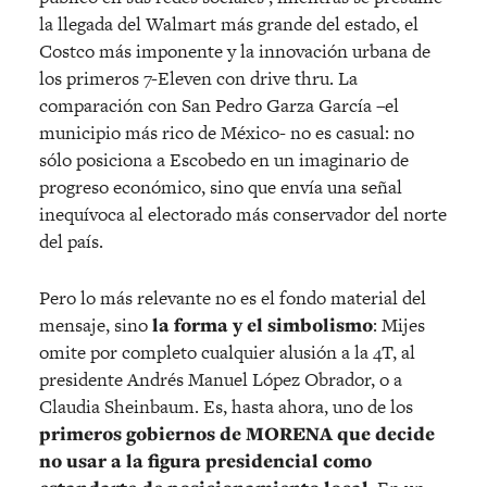
la llegada del Walmart más grande del estado, el
Costco más imponente y la innovación urbana de
los primeros 7-Eleven con drive thru. La
comparación con San Pedro Garza García –
el
municipio má
s rico de M
é
xico-
no es casual: no
sólo posiciona a Escobedo en un imaginario de
progreso económico, sino que enví
a una se
ñ
al
inequ
ívoca al electorado más conservador del norte
del paí
s.
Pero lo más relevante no es el fondo material del
mensaje, sino
la forma y el simbolismo
: Mijes
omite por completo cualquier alusión a la 4T, al
presidente Andr
é
s Manuel López Obrador, o a
Claudia Sheinbaum. Es, hasta ahora, uno de los
primeros gobiernos de MORENA que decide
no usar a la figura presidencial como