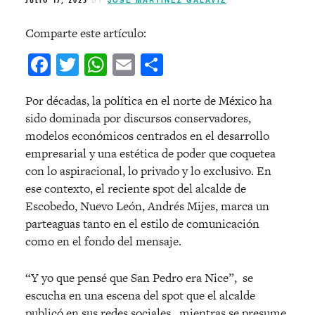
JULIO 17, 2025
BY
JOSÉ MARTÍNEZ GALAVIZ
Comparte este artículo:
Facebook
Twitter
WhatsApp
Email
Compartir
Por d
é
cadas, la política en el norte de M
é
xico ha
sido dominada por discursos conservadores,
modelos económicos centrados en el desarrollo
empresarial y una est
é
tica de poder que coquetea
con lo aspiracional, lo privado y lo exclusivo. En
ese contexto, el reciente spot del alcalde de
Escobedo, Nuevo León, Andr
é
s Mijes, marca un
parteaguas tanto en el estilo de comunicación
como en el fondo del mensaje.
“Y yo que pensé que San Pedro era Nice”, se
escucha en una escena del spot que el alcalde
publicó en sus redes sociales , mientras se presume