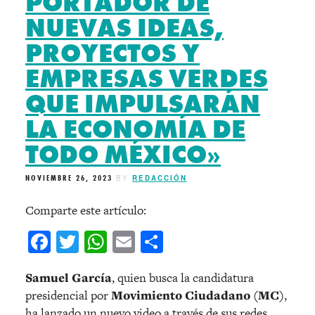
PORTADOR DE
NUEVAS IDEAS,
PROYECTOS Y
EMPRESAS VERDES
QUE IMPULSARÁN
LA ECONOMÍA DE
TODO MÉXICO»
NOVIEMBRE 26, 2023
BY
REDACCIÓN
Comparte este artículo:
Facebook
Twitter
WhatsApp
Email
Compartir
Samuel García
, quien busca la candidatura
presidencial por
Movimiento Ciudadano (MC)
,
ha lanzado un nuevo video a través de sus redes