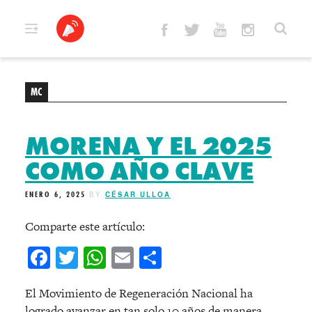
Skip
to
content
MC
MORENA Y EL 2025
COMO AÑO CLAVE
ENERO 6, 2025
BY
CÉSAR ULLOA
Comparte este artículo:
Facebook
Twitter
WhatsApp
Email
Compartir
El Movimiento de Regeneración Nacional ha
logrado avanzar en tan solo 10 años de manera