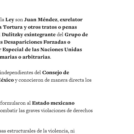
 la
Ley
son
Juan Méndez
,
exrelator
a Tortura y otros tratos o penas
l Dulitzky exintegrante
del
Grupo de
as Desapariciones Forzadas o
r Especial de las Naciones Unidas
umarias o arbitrarias
.
independientes del
Consejo de
éxico
y conocieron de manera directa los
 formularon al
Estado mexicano
mbatir las graves violaciones de derechos
as estructurales de la violencia, ni