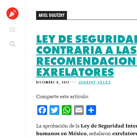
Skip
to
ARIEL DULITZKY
content
LEY DE SEGURIDA
CONTRARIA A LAS
RECOMENDACIONE
EXRELATORES
DICIEMBRE 8, 2017
BY
JOSAFAT VELÉZ
Comparte este artículo:
Facebook
Twitter
WhatsApp
Email
Comparti
La aprobación de la
Ley de Seguridad Inte
humanos en México
, señalaron
exrelator