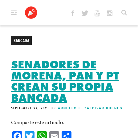
Skip
to
content
BANCADA
SENADORES DE
MORENA, PAN Y PT
CREAN SU PROPIA
BANCADA
SEPTIEMBRE 27, 2021
BY
ARNULFO E. ZALDIVAR RUENES
Comparte este artículo:
Facebook
Twitter
WhatsApp
Email
Compartir