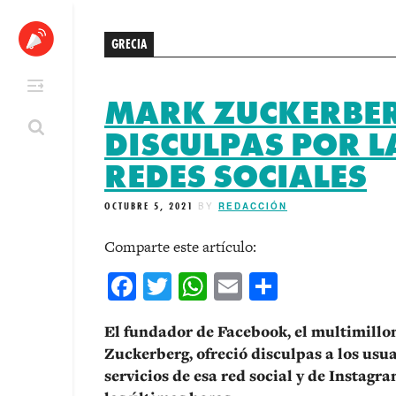
Skip
to
GRECIA
content
MARK ZUCKERBER
DISCULPAS POR L
REDES SOCIALES
OCTUBRE 5, 2021
BY
REDACCIÓN
Comparte este artículo:
Facebook
Twitter
WhatsApp
Email
Comparti
El fundador de Facebook, el multimill
Zuckerberg, ofreció disculpas a los usu
servicios de esa red social y de Instag