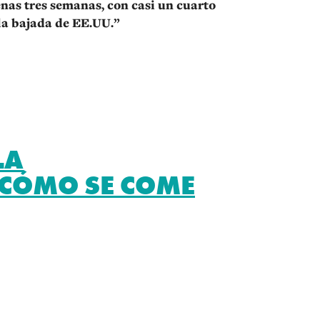
enas tres semanas, con casi un cuarto
la bajada de EE.UU.”
LA
¿CÓMO SE COME
r