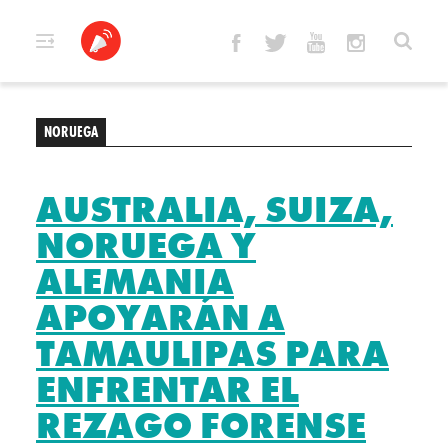
Skip
to
content
NORUEGA
AUSTRALIA, SUIZA,
NORUEGA Y
ALEMANIA
APOYARÁN A
TAMAULIPAS PARA
ENFRENTAR EL
REZAGO FORENSE