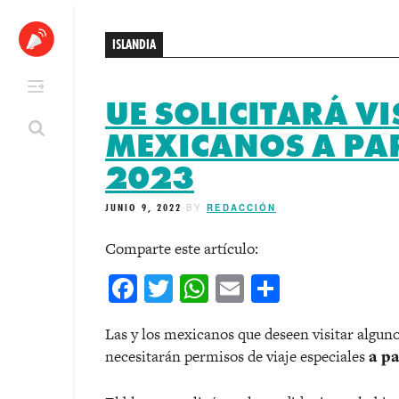
Skip
to
ISLANDIA
content
UE SOLICITARÁ VI
MEXICANOS A PAR
2023
JUNIO 9, 2022
BY
REDACCIÓN
Comparte este artículo:
Facebook
Twitter
WhatsApp
Email
Comparti
Las y los mexicanos que deseen visitar alguno
necesitarán permisos de viaje especiales
a pa