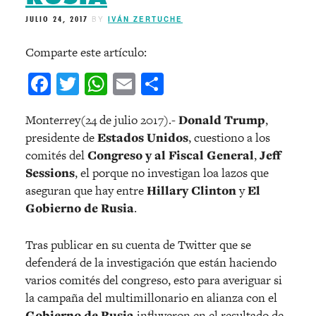
JULIO 24, 2017
BY
IVÁN ZERTUCHE
Comparte este artículo:
Facebook
Twitter
WhatsApp
Email
Compartir
Monterrey(24 de julio 2017).-
Donald Trump
,
presidente de
Estados Unidos
, cuestiono a los
comités del
Congreso y al Fiscal General
,
Jeff
Sessions
, el porque no investigan loa lazos que
aseguran que hay entre
Hillary Clinton
y
El
Gobierno de Rusia
.
Tras publicar en su cuenta de Twitter que se
defenderá de la investigación que están haciendo
varios comités del congreso, esto para averiguar si
la campaña del multimillonario en alianza con el
Gobierno de Rusia
influyeron en el resultado de