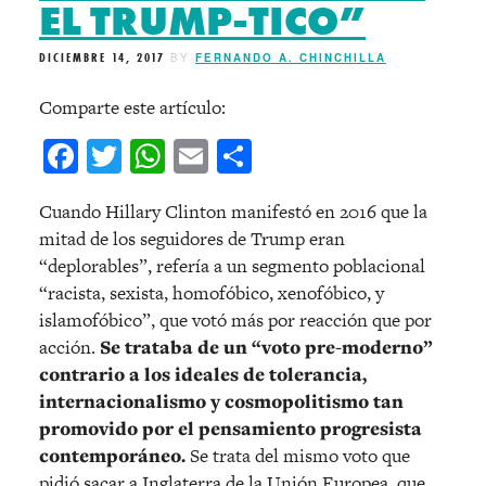
EL TRUMP-TICO”
DICIEMBRE 14, 2017
BY
FERNANDO A. CHINCHILLA
Comparte este artículo:
Facebook
Twitter
WhatsApp
Email
Compartir
Cuando Hillary Clinton manifestó en 2016 que la
mitad de los seguidores de Trump eran
“deplorables”, refería a un segmento poblacional
“racista, sexista, homofóbico, xenofóbico, y
islamofóbico”, que votó más por reacción que por
acción.
Se trataba de un “voto pre-moderno”
contrario a los ideales de tolerancia,
internacionalismo y cosmopolitismo tan
promovido por el pensamiento progresista
contemporáneo.
Se trata del mismo voto que
pidió sacar a Inglaterra de la Unión Europea, que