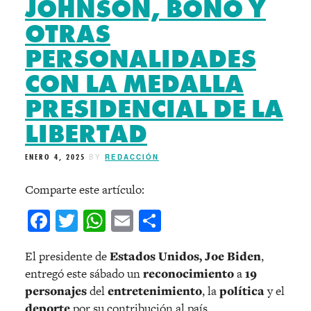
JOHNSON, BONO Y
OTRAS
PERSONALIDADES
CON LA MEDALLA
PRESIDENCIAL DE LA
LIBERTAD
ENERO 4, 2025
BY
REDACCIÓN
Comparte este artículo:
Facebook
Twitter
WhatsApp
Email
Compartir
El presidente de
Estados Unidos, Joe Biden
,
entregó este sábado un
reconocimiento
a
19
personajes
del
entretenimiento
, la
política
y el
deporte
por su contribución al país.