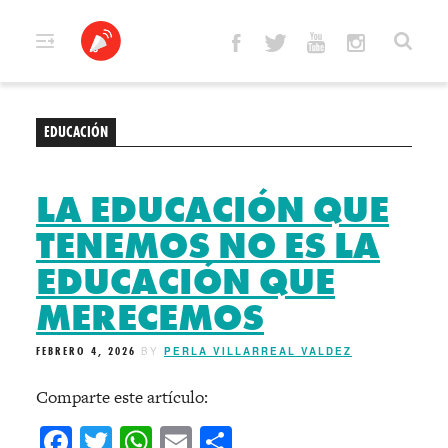
Skip
to
content
EDUCACIÓN
LA EDUCACIÓN QUE
TENEMOS NO ES LA
EDUCACIÓN QUE
MERECEMOS
FEBRERO 4, 2026
BY
PERLA VILLARREAL VALDEZ
Comparte este artículo:
Facebook
Twitter
WhatsApp
Email
Compartir