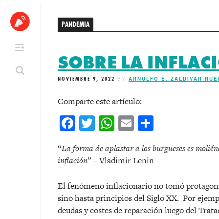
Skip
to
PANDEMIA
content
SOBRE LA INFLAC
NOVIEMBRE 9, 2022
BY
ARNULFO E. ZALDIVAR RU
Comparte este artículo:
Facebook
Twitter
WhatsApp
Email
Comparti
“
La forma de aplastar a los burgueses es moliénd
inflación
” – Vladimir Lenin
El fenómeno inflacionario no tomó protagon
sino hasta principios del Siglo XX. Por ejemp
deudas y costes de reparación luego del Trata