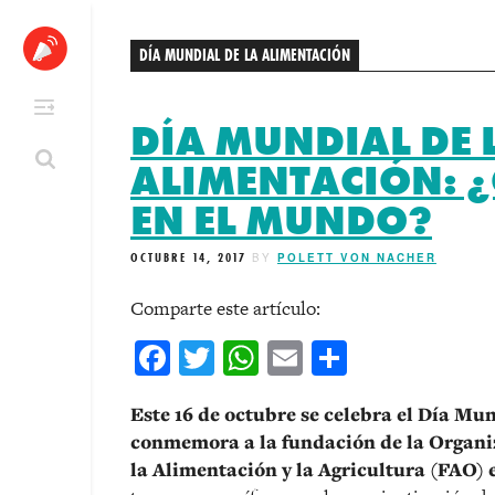
Skip
to
DÍA MUNDIAL DE LA ALIMENTACIÓN
content
DÍA MUNDIAL DE 
ALIMENTACIÓN: 
EN EL MUNDO?
OCTUBRE 14, 2017
BY
POLETT VON NACHER
Comparte este artículo:
Facebook
Twitter
WhatsApp
Email
Comparti
Este 16 de octubre se celebra el Día Mu
conmemora a la fundación de la Organi
la Alimentación y la Agricultura (FAO) e