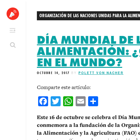
Skip
to
ORGANIZACIÓN DE LAS NACIONES UNIDAS PARA LA ALIMEN
content
DÍA MUNDIAL DE 
ALIMENTACIÓN: 
EN EL MUNDO?
OCTUBRE 14, 2017
BY
POLETT VON NACHER
Comparte este artículo:
Facebook
Twitter
WhatsApp
Email
Comparti
Este 16 de octubre se celebra el Día Mu
conmemora a la fundación de la Organi
la Alimentación y la Agricultura (FAO) e