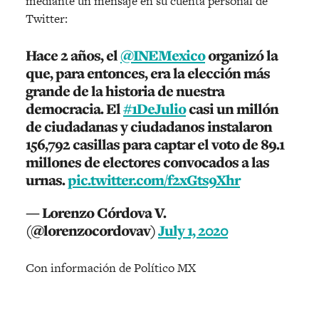
mediante un mensaje en su cuenta personal de
Twitter:
Hace 2 años, el
@INEMexico
organizó la
que, para entonces, era la elección más
grande de la historia de nuestra
democracia. El
#1DeJulio
casi un millón
de ciudadanas y ciudadanos instalaron
156,792 casillas para captar el voto de 89.1
millones de electores convocados a las
urnas.
pic.twitter.com/f2xGts9Xhr
— Lorenzo Córdova V.
(@lorenzocordovav)
July 1, 2020
Con información de Político MX