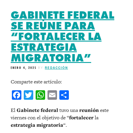
GABINETE FEDERAL
SE REÚNE PARA
“FORTALECER LA
ESTRATEGIA
MIGRATORIA”
ENERO 4, 2025
BY
REDACCIÓN
Comparte este artículo:
Facebook
Twitter
WhatsApp
Email
Compartir
El
Gabinete
federal
tuvo una
reunión
este
viernes con el objetivo de “
fortalecer
la
estrategia migratoria
“.