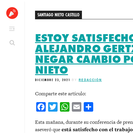
Skip
to
SANTIAGO NIETO CASTILLO
content
ESTOY SATISFECH
ALEJANDRO GERT
NEGAR CAMBIO P
NIETO
DICIEMBRE 23, 2021
BY
REDACCIÓN
Comparte este artículo:
Facebook
Twitter
WhatsApp
Email
Comparti
Esta mañana, durante su conferencia de pren
aseveró que
está satisfecho con el trabajo