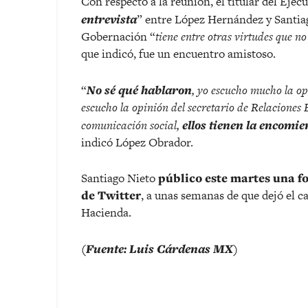
Con respecto a la reunión, el titular del Ejec
entrevista
” entre López Hernández y Santiag
Gobernación “
tiene entre otras virtudes que no
que indicó, fue un encuentro amistoso.
“
No sé qué hablaron
, yo escucho mucho la o
escucho la opinión del secretario de Relaciones 
comunicación social,
ellos tienen la encomi
indicó López Obrador.
Santiago Nieto
público este martes una f
de Twitter
, a unas semanas de que dejó el ca
Hacienda.
(Fuente: Luis Cárdenas MX)