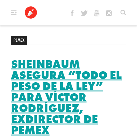
Skip
to
content
PEMEX
SHEINBAUM
ASEGURA “TODO EL
PESO DE LA LEY”
PARA VÍCTOR
RODRÍGUEZ,
EXDIRECTOR DE
PEMEX