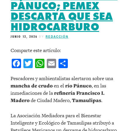
PÁNUCO; PEMEX
DESCARTA QUE SEA
HIDROCARBURO
JUNIO 12, 2026
BY
REDACCIÓN
Comparte este artículo:
Facebook
Twitter
WhatsApp
Email
Compartir
Pescadores y ambientalistas alertaron sobre una
mancha de crudo
en el
río Pánuco
, en las
inmediaciones de la
refinería Francisco I.
Madero
de Ciudad Madero,
Tamaulipas
.
La Asociación Mediadora para el Bienestar
Inteligente y Ecológico de Tamaulipas atribuyó a
Petróleos Mexicanos un derrame de hidrocarburo.