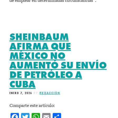
de emplear en determinadas circunstancias”.
SHEINBAUM
AFIRMA QUE
MÉXICO NO
AUMENTÓ SU ENVÍO
DE PETRÓLEO A
CUBA
ENERO 7, 2026
BY
REDACCIÓN
Comparte este artículo:
Facebook
Twitter
WhatsApp
Email
Compartir