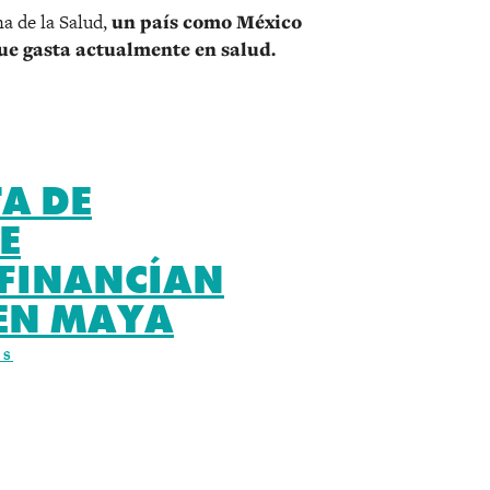
a de la Salud,
un país como México
que gasta actualmente en salud.
TA DE
E
FINANCÍAN
REN MAYA
ES
r