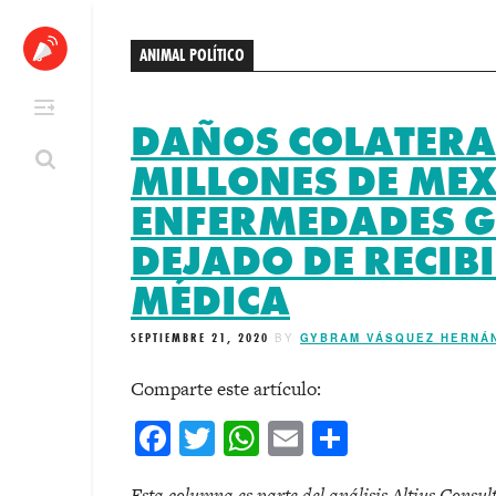
Skip
to
ANIMAL POLÍTICO
content
DAÑOS COLATERAL
MILLONES DE ME
ENFERMEDADES G
DEJADO DE RECIB
MÉDICA
SEPTIEMBRE 21, 2020
BY
GYBRAM VÁSQUEZ HERNÁ
Comparte este artículo:
Facebook
Twitter
WhatsApp
Email
Comparti
Esta columna es parte del análisis Altius Consul