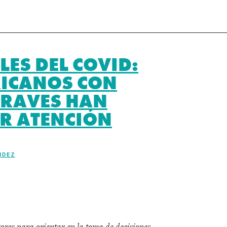
ES DEL COVID:
XICANOS CON
RAVES HAN
IR ATENCIÓN
NDEZ
r
tores para orientar en la toma de decisiones.