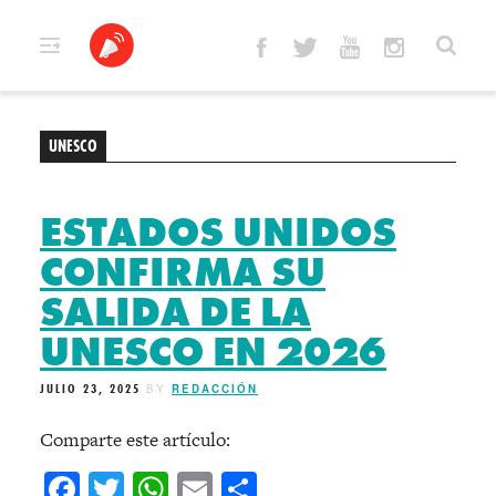
Skip
to
content
UNESCO
ESTADOS UNIDOS
CONFIRMA SU
SALIDA DE LA
UNESCO EN 2026
JULIO 23, 2025
BY
REDACCIÓN
Comparte este artículo:
Facebook
Twitter
WhatsApp
Email
Compartir