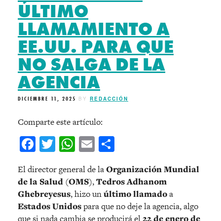
ÚLTIMO
LLAMAMIENTO A
EE.UU. PARA QUE
NO SALGA DE LA
AGENCIA
DICIEMBRE 11, 2025
BY
REDACCIÓN
Comparte este artículo:
Facebook
Twitter
WhatsApp
Email
Compartir
El director general de la
Organización Mundial
de la Salud
(
OMS
),
Tedros Adhanom
Ghebreyesus
, hizo un
último llamado
a
Estados Unidos
para que no deje la agencia, algo
que si nada cambia se producirá el
22 de enero de