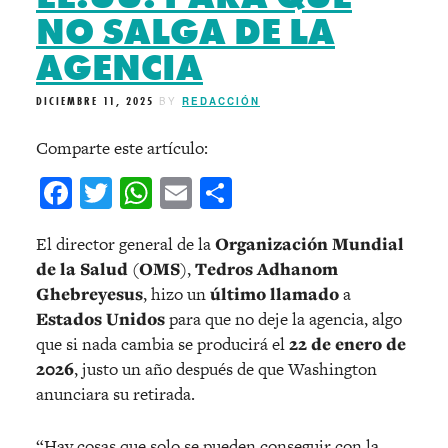
NO SALGA DE LA
AGENCIA
DICIEMBRE 11, 2025
BY
REDACCIÓN
Comparte este artículo:
Facebook
Twitter
WhatsApp
Email
Compartir
El director general de la
Organización Mundial
de la Salud
(
OMS
),
Tedros Adhanom
Ghebreyesus
, hizo un
último llamado
a
Estados Unidos
para que no deje la agencia, algo
que si nada cambia se producirá el
22 de enero de
2026
, justo un año después de que Washington
anunciara su retirada.
“Hay cosas que solo se pueden conseguir con la