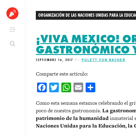
Skip
to
ORGANIZACIÓN DE LAS NACIONES UNIDAS PARA LA EDUCA
content
¡VIVA MEXICO! 
GASTRONÓMICO Y
SEPTIEMBRE 16, 2017
BY
POLETT VON NACHER
Comparte este artículo:
Facebook
Twitter
WhatsApp
Email
Comparti
Como esta semana estamos celebrando el gri
poco de nuestra gastronomía.
La gastronom
patrimonio de la humanidad
inmaterial 
Naciones Unidas para la Educación, la