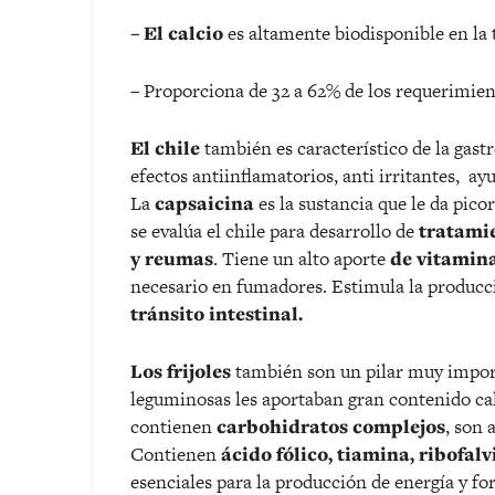
– El calcio
es altamente biodisponible en la t
– Proporciona de 32 a 62% de los requerimie
El chile
también es característico de la gas
efectos antiinflamatorios, anti irritantes, ay
La
capsaicina
es la sustancia que le da pico
se evalúa el chile para desarrollo de
tratamie
y reumas
. Tiene un alto aporte
de vitamin
necesario en fumadores. Estimula la producc
tránsito intestinal.
Los frijoles
también son un pilar muy import
leguminosas les aportaban gran contenido cal
contienen
carbohidratos complejos
, son 
Contienen
ácido fólico, tiamina, ribofalv
esenciales para la producción de energía y fo