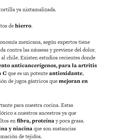
ortilla ya nixtamalizada.
ntos de
hierro
.
tronomía mexicana, según expertos tiene
uda contra las náuseas y previene del dolor.
r al chile. Existen estudios recientes donde
nto anticancerígenos, para la artritis
a C
que es un potente
antioxidante
,
ión de jugos gástricos que
mejoran en
ante para nuestra cocina. Estas
órico a nuestros ancestros ya que
altos en
fibra, proteína
y poca grasa.
ina y niacina
que son sustancias
rmación de tejidos.