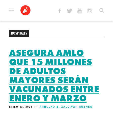
Skip
to
content
HOSPITALES
ASEGURA AMLO
QUE 15 MILLONES
DE ADULTOS
MAYORES SERÁN
VACUNADOS ENTRE
ENERO Y MARZO
ENERO 12, 2021
BY
ARNULFO E. ZALDIVAR RUENES