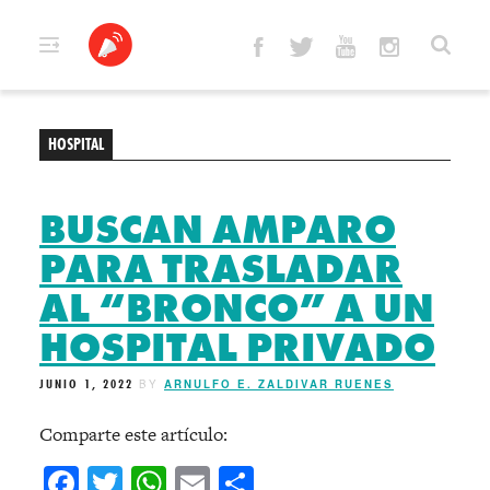
Skip
to
content
HOSPITAL
BUSCAN AMPARO
PARA TRASLADAR
AL “BRONCO” A UN
HOSPITAL PRIVADO
JUNIO 1, 2022
BY
ARNULFO E. ZALDIVAR RUENES
Comparte este artículo:
Facebook
Twitter
WhatsApp
Email
Compartir