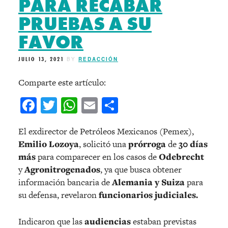
PARA RECABAR
PRUEBAS A SU
FAVOR
JULIO 13, 2021
BY
REDACCIÓN
Comparte este artículo:
Facebook
Twitter
WhatsApp
Email
Compartir
El exdirector de Petróleos Mexicanos (Pemex),
Emilio Lozoya
, solicitó una
prórroga
de
30 días
más
para comparecer en los casos de
Odebrecht
y
Agronitrogenados
, ya que busca obtener
información bancaria de
Alemania y Suiza
para
su defensa, revelaron
funcionarios judiciales.
Indicaron que las
audiencias
estaban previstas