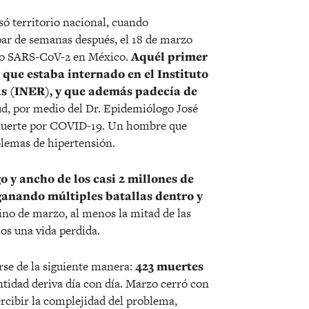
só territorio nacional, cuando
 par de semanas después, el 18 de marzo
evo SARS-CoV-2 en México.
Aquél primer
 que estaba internado en el Instituto
s (INER), y que además padecía de
lud, por medio del Dr. Epidemiólogo José
 muerte por COVID-19. Un hombre que
blemas de hipertensión.
go y ancho de los casi 2 millones de
ganando múltiples batallas dentro y
ino de marzo, al menos la mitad de las
os una vida perdida.
rse de la siguiente manera:
423 muertes
tidad deriva día con día. Marzo cerró con
ercibir la complejidad del problema,