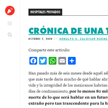
Skip
to
HOSPITALES PRIVADOS
content
CRÓNICA DE UNA
OCTUBRE 7, 2020
BY
ARNULFO E. ZALDIVAR RUENE
Comparte este artículo:
Facebook
Twitter
WhatsApp
Email
Comparti
Han pasado más de seis meses desde aquél s
que más tarde daría mucho de qué hablar afir
vida y la integridad de los mexicanos habrían
días de confinamiento,
por lo menos 80 mi
suerte de lo que será hablar en un futur
extraño pero tan trascendente para la