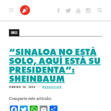
Skip
to
content
IMSS
“SINALOA NO ESTÁ
SOLO, AQUÍ ESTÁ SU
PRESIDENTA”:
SHEINBAUM
FEBRERO 28, 2026
BY
REDACCIÓN
Comparte este artículo:
Facebook
Twitter
WhatsApp
Email
Compartir