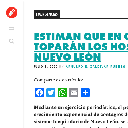
Skip
to
EMERGENCIAS
content
ESTIMAN QUE EN 
TOPARÁN LOS HOS
NUEVO LEÓN
JULIO 1, 2020
BY
ARNULFO E. ZALDIVAR RUENES
Comparte este artículo:
Facebook
Twitter
WhatsApp
Email
Comparti
Mediante un ejercicio periodístico, el p
crecimiento exponencial de contagios de
sistema hospitalario de Nuevo León, se 