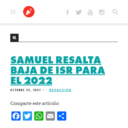
Skip
to
content
NL
SAMUEL RESALTA
BAJA DE ISR PARA
EL 2022
OCTUBRE 22, 2021
BY
REDACCIÓN
Comparte este artículo:
Facebook
Twitter
WhatsApp
Email
Compartir