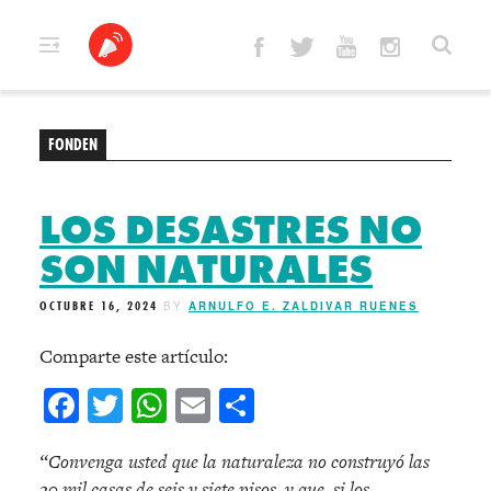
Skip
to
content
FONDEN
LOS DESASTRES NO
SON NATURALES
OCTUBRE 16, 2024
BY
ARNULFO E. ZALDIVAR RUENES
Comparte este artículo:
Facebook
Twitter
WhatsApp
Email
Compartir
“Convenga usted que la naturaleza no construyó las
20 mil casas de seis y siete pisos, y que, si los