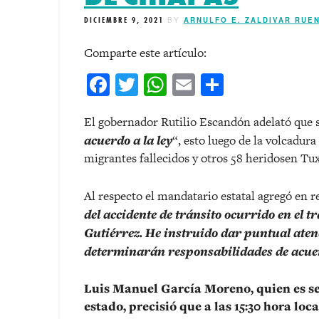
DICIEMBRE 9, 2021
BY
ARNULFO E. ZALDIVAR RUE
Comparte este artículo:
Facebook
Twitter
WhatsApp
Email
Comparti
El gobernador Rutilio Escandón adelató que s
acuerdo a la ley
“, esto luego de la volcadur
migrantes fallecidos y otros 58 heridosen Tux
Al respecto el mandatario estatal agregó en re
del accidente de tránsito ocurrido en el
Gutiérrez. He instruido dar puntual atenci
determinarán responsabilidades de acuer
Luis Manuel García Moreno, quien es sec
estado, precisió que a las 15:30 hora lo