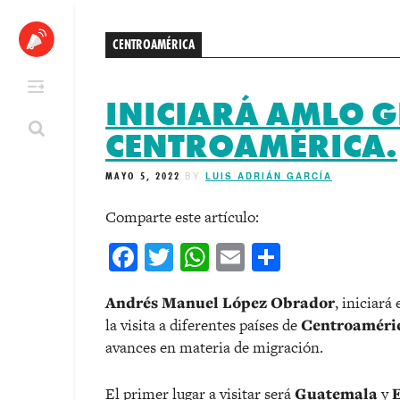
Skip
to
CENTROAMÉRICA
content
INICIARÁ AMLO G
CENTROAMÉRICA.
MAYO 5, 2022
BY
LUIS ADRIÁN GARCÍA
Comparte este artículo:
Facebook
Twitter
WhatsApp
Email
Comparti
Andrés Manuel López Obrador
, iniciará
la visita a diferentes países de
Centroaméri
avances en materia de migración.
El primer lugar a visitar será
Guatemala
y
E