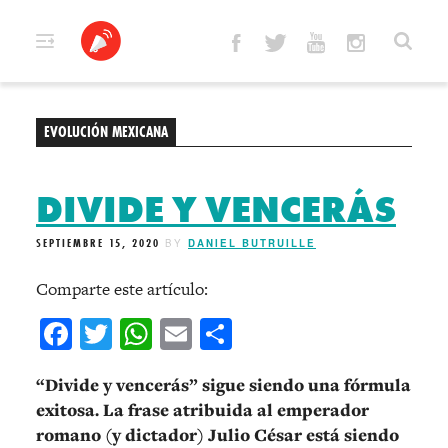
Skip
to
content
EVOLUCIÓN MEXICANA
DIVIDE Y VENCERÁS
SEPTIEMBRE 15, 2020
BY
DANIEL BUTRUILLE
Comparte este artículo:
Facebook
Twitter
WhatsApp
Email
Compartir
“Divide y vencerás” sigue siendo una fórmula
exitosa. La frase atribuida al emperador
romano (y dictador) Julio César está siendo