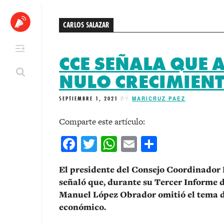
Skip
to
CARLOS SALAZAR
content
CCE SEÑALA QUE 
NULO CRECIMIEN
SEPTIEMBRE 1, 2021
BY
MARICRUZ PAEZ
Comparte este artículo:
Facebook
Twitter
WhatsApp
Email
Comparti
El presidente del Consejo Coordinador 
señaló que, durante su Tercer Informe 
Manuel López Obrador omitió el tema d
económico.