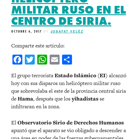
MILITAR RUSO EN EL
CENTRO DE SIRIA.
OCTUBRE 6, 2017
BY
JOSAFAT VELÉZ
Comparte este artículo:
Facebook
Twitter
WhatsApp
Email
Compartir
El grupo terrorista
Estado Islámico (EI)
alcanzó
hoy con sus disparos un helicóptero militar ruso
que sobrevolaba el este de la provincia central siria
de
Hama
, después que los
yihadistas
se
infiltraran en la zona.
El
Observatorio Sirio de Derechos Humanos
apuntó que el aparato se vio obligado a descender a
una área en poder de las fuerzas gubernamentales