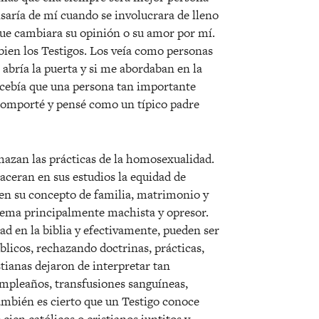
nsaría de mí cuando se involucrara de lleno
n que cambiara su opinión o su amor por mí.
en los Testigos. Los veía como personas
 abría la puerta y si me abordaban en la
ncebía que una persona tan importante
 comporté y pensé como un típico padre
chazan las prácticas de la homosexualidad.
ceran en sus estudios la equidad de
en su concepto de familia, matrimonio y
tema principalmente machista y opresor.
ad en la biblia y efectivamente, pueden ser
íblicos, rechazando doctrinas, prácticas,
stianas dejaron de interpretar tan
umpleaños, transfusiones sanguíneas,
 También es cierto que un Testigo conoce