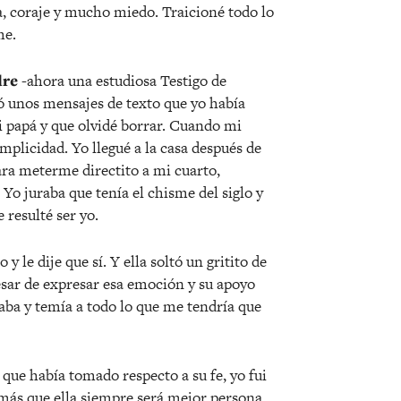
, coraje y mucho miedo. Traicioné todo lo
me.
re
-ahora una estudiosa Testigo de
ó unos mensajes de texto que yo había
i papá y que olvidé borrar. Cuando mi
plicidad. Yo llegué a la casa después de
ara meterme directito a mi cuarto,
 Yo juraba que tenía el chisme del siglo y
resulté ser yo.
 y le dije que sí. Y ella soltó un gritito de
esar de expresar esa emoción y su apoyo
aba y temía a todo lo que me tendría que
que había tomado respecto a su fe, yo fui
más que ella siempre será mejor persona