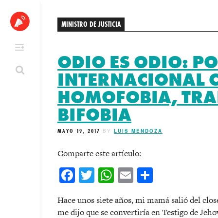
Skip
to
MINISTRO DE JUSTICIA
content
ODIO ES ODIO: PO
INTERNACIONAL 
HOMOFOBIA, TRA
BIFOBIA
MAYO 19, 2017
BY
LUIS MENDOZA
Comparte este artículo:
Facebook
Twitter
WhatsApp
Email
Comparti
Hace unos siete años, mi mamá salió del clos
me dijo que se convertiría en Testigo de Jeho