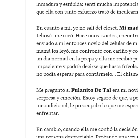
inmadura y estúpida: sentí mucha impotencia
que ella con tanto esfuerzo trató de inculcar
En cuanto a mí, yo no salí del clóset.
Mi mad
Jehová- me sacó. Hace unos 12 años, encontr
enviado a mi entonces novio del celular de m
mamá los leyó, me confrontó con cariño y com
un día normal en la prepa y ella me recibió p
impaciente y podría decirse que hasta frívola.
no podía esperar para contármelo… El chisme 
Me preguntó si
Fulanito De Tal
era mi novio
sorpresa y emoción. Estoy seguro de que, a p
incondicional, le preocupaba lo que me esper
enfrentar.
En cambio, cuando ella me confió la decisión 
una persona despreciable. Probando una vez 