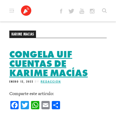
Skip
to
content
KARIME MACIAS
CONGELA UIF
CUENTAS DE
KARIME MACÍAS
ENERO 12, 2022
BY
REDACCIÓN
Comparte este artículo:
Facebook
Twitter
WhatsApp
Email
Compartir