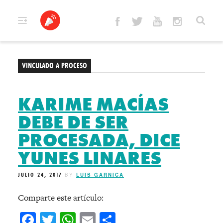
Skip
to
content
VINCULADO A PROCESO
KARIME MACÍAS
DEBE DE SER
PROCESADA, DICE
YUNES LINARES
JULIO 24, 2017
BY
LUIS GARNICA
Comparte este artículo:
Facebook
Twitter
WhatsApp
Email
Compartir