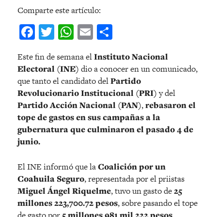
Comparte este artículo:
Facebook
Twitter
WhatsApp
Email
Compartir
Este fin de semana el
Instituto Nacional
Electoral (INE)
dio a conocer en un comunicado,
que tanto el candidato del
Partido
Revolucionario Institucional (PRI)
y del
Partido Acción Nacional (PAN)
,
rebasaron el
tope de gastos en sus campañas a la
gubernatura que culminaron el pasado 4 de
junio.
El INE informó que la
Coalición por un
Coahuila Seguro
, representada por el priistas
Miguel Ángel Riquelme
, tuvo un gasto de
25
millones 223,700.72 pesos
, sobre pasando el tope
de gasto por
5 millones 981 mil 222 pesos
.