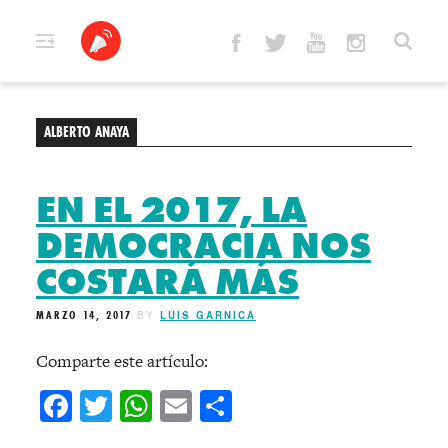
Skip
to
content
ALBERTO ANAYA
EN EL 2017, LA
DEMOCRACIA NOS
COSTARÁ MÁS
MARZO 14, 2017
BY
LUIS GARNICA
Comparte este artículo:
Facebook
Twitter
WhatsApp
Email
Compartir