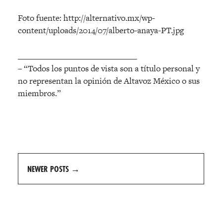
Foto fuente: http://alternativo.mx/wp-
content/uploads/2014/07/alberto-anaya-PT.jpg
______________________________
– “Todos los puntos de vista son a título personal y
no representan la opinión de Altavoz México o sus
miembros.”
Posts
NEWER POSTS
→
navigation