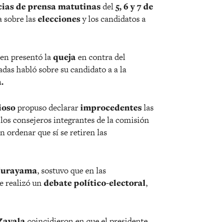
cias de prensa matutinas
del
5, 6 y 7 de
a sobre las
elecciones
y los candidatos a
en presentó la
queja
en contra del
das habló sobre su candidato a a la
a.
ioso
propuso declarar
improcedentes
las
los consejeros integrantes de la comisión
n ordenar que sí se retiren las
Murayama
, sostuvo que en las
e realizó un
debate político-electoral
,
Zavala
coincidieron en que el presidente