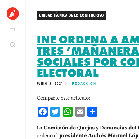
Skip
to
UNIDAD TÉCNICA DE LO CONTENCIOSO
content
INE ORDENA A AM
TRES ‘MAÑANERAS
SOCIALES POR C
ELECTORAL
JUNIO 3, 2021
BY
REDACCIÓN
Comparte este artículo:
Facebook
Twitter
WhatsApp
Email
Comparti
La
Comisión de Quejas y Denuncias del I
ordenó al
presidente Andrés Manuel Ló