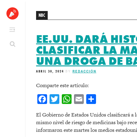
Skip
to
NBC
content
EE.UU. DARÁ HIS
CLASIFICAR LA 
UNA DROGA DE B
ABRIL 30, 2024
BY
REDACCIÓN
Comparte este artículo:
Facebook
Twitter
WhatsApp
Email
Comparti
El Gobierno de Estados Unidos clasificará a
mismo nivel de riesgo de medicinas bajo rece
informaron este martes los medios estadoun