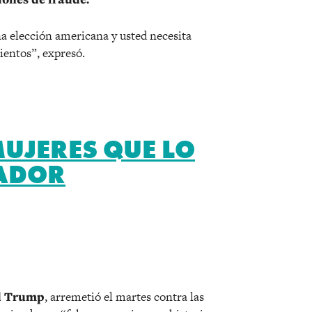
una elección americana y usted necesita
ientos”, expresó.
UJERES QUE LO
ADOR
r
d Trump
, arremetió el martes contra las