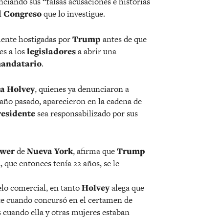
ciando sus “falsas acusaciones e historias
l
Congreso
que lo investigue.
mente hostigadas por
Trump
antes de que
es a los
legisladores
a abrir una
andatario
.
a Holvey
, quienes ya denunciaron a
año pasado, aparecieron en la cadena de
residente
sea responsabilizado por sus
wer
de
Nueva York
, afirma que
Trump
, que entonces tenía 22 años, se le
elo comercial, en tanto
Holvey
alega que
 cuando concursó en el certamen de
es cuando ella y otras mujeres estaban