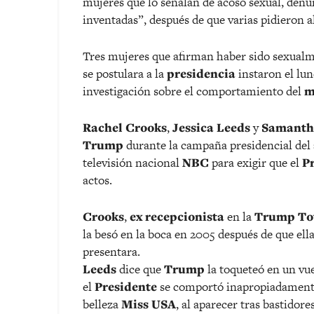
mujeres que lo señalan de acoso sexual, denun
inventadas”, después de que varias pidieron a
Tres mujeres que afirman haber sido sexual
se postulara a la
presidencia
instaron el lun
investigación sobre el comportamiento del
m
Rachel Crooks
,
Jessica Leeds
y
Samanth
Trump
durante la campaña presidencial del 
televisión nacional
NBC
para exigir que el
P
actos.
Crooks
,
ex recepcionista
en la
Trump To
la besó en la boca en 2005 después de que ella
presentara.
Leeds
dice que
Trump
la toqueteó en un vu
el
Presidente
se comportó inapropiadamente
belleza
Miss USA
, al aparecer tras bastidor