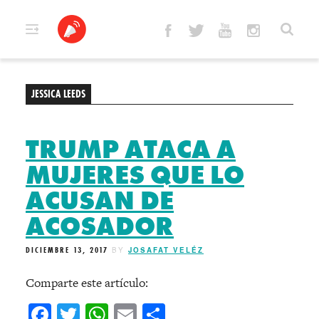
Skip
to
content
JESSICA LEEDS
TRUMP ATACA A
MUJERES QUE LO
ACUSAN DE
ACOSADOR
DICIEMBRE 13, 2017
BY
JOSAFAT VELÉZ
Comparte este artículo:
Facebook
Twitter
WhatsApp
Email
Compartir