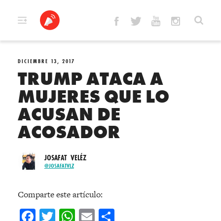
Skip
to
content
DICIEMBRE 13, 2017
TRUMP ATACA A
MUJERES QUE LO
ACUSAN DE
ACOSADOR
JOSAFAT VELÉZ
@JOSAFATVLZ
Comparte este artículo:
Facebook
Twitter
WhatsApp
Email
Compartir