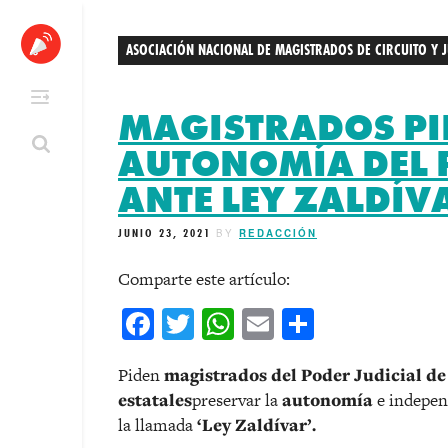
Skip
to
ASOCIACIÓN NACIONAL DE MAGISTRADOS DE CIRCUITO Y JU
content
MAGISTRADOS PI
AUTONOMÍA DEL 
ANTE LEY ZALDÍV
JUNIO 23, 2021
BY
REDACCIÓN
Comparte este artículo:
Facebook
Twitter
WhatsApp
Email
Comparti
Piden
magistrados del Poder Judicial de
estatales
preservar la
autonomía
e independ
la llamada
‘Ley Zaldívar’.