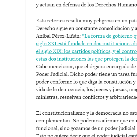
y actúan en defensa de los Derechos Humanos
Esta retórica resulta muy peligrosa en un paí
Derecho sigue en constante consolidación y 
Aníbal Pérez-Liñán:
“La forma de gobierno 
siglo XXI está fundada en dos instituciones 
el siglo XIX: los partidos políticos, y el cont
estas dos instituciones las que protegen la
Cabe mencionar, que el órgano encargado de d
Poder Judicial. Dicho poder tiene un tarea fu
poder conforme lo que diga la constitución y 
vida de la democracia, los jueces y juezas, ma
ministras, resuelven conflictos y arbitrarieda
El constitucionalismo y la democracia no está
complementan. No podemos afirmar que en n
funcional, sino gozamos de un poder judicial
Esto no quiere decir que el poder judicial est