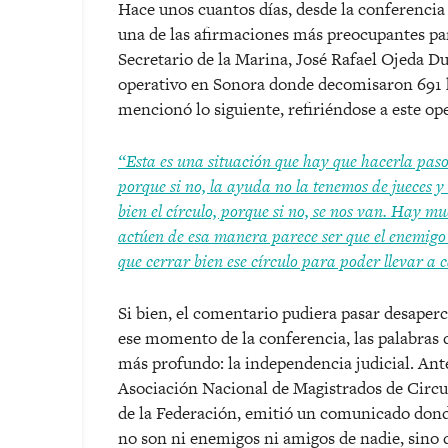
Hace unos cuantos días, desde la conferencia
una de las afirmaciones más preocupantes pa
Secretario de la Marina, José Rafael Ojeda 
operativo en Sonora donde decomisaron 691 k
mencionó lo siguiente, refiriéndose a este ope
“
Esta es una situación que hay que hacerla paso 
porque si no, la ayuda no la tenemos de jueces y
bien el círculo, porque si no, se nos van. Hay 
actúen de esa manera parece ser que el enemigo 
que cerrar bien ese círculo para poder llevar a 
Si bien, el comentario pudiera pasar desaperc
ese momento de la conferencia, las palabras
más profundo: la independencia judicial. Ante
Asociación Nacional de Magistrados de Circuit
de la Federación, emitió un comunicado dond
no son ni enemigos ni amigos de nadie, sino