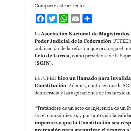
Comparte este artículo:
Facebook
Twitter
WhatsApp
Email
Comparti
La
Asociación Nacional de Magistrados d
Poder Judicial de la Federación
(JUFED) 
publicación de la reforma que prolonga el m
Lelo de Larrea
, como presidente de la Supr
(
SCJN
).
La JUFED
hizo un llamado para invalidar 
Constitución
. Además, confió en que la SCJ
democracia y las aspiraciones de los mexicano
“Tratándose de un acto de injerencia de un P
sin el conocimiento, y por tanto, sin la val
imperativo que la Constitución sea res
pretensión para garantizar el respeto a 