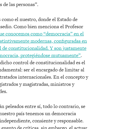
 de las personas”.
s como el nuestro, donde el Estado de
asedio. Como bien menciona el Profesor
que conocemos como “democracia” en el
distintivamente modernas, configuradas en
rol de constitucionalidad. Y son justamente
 democracia, protegiéndose mutuamente”
.
icho control de constitucionalidad es el
ndamental: ser el encargado de limitar al
tratados internacionales. En el concepto y
gistrados y magistradas, ministros y
des.
n peleados entre sí, todo lo contrario, se
uestro país tenemos un democracia
 independiente, consiente y responsable.
é exento de críticas, sin embargo, el actuar