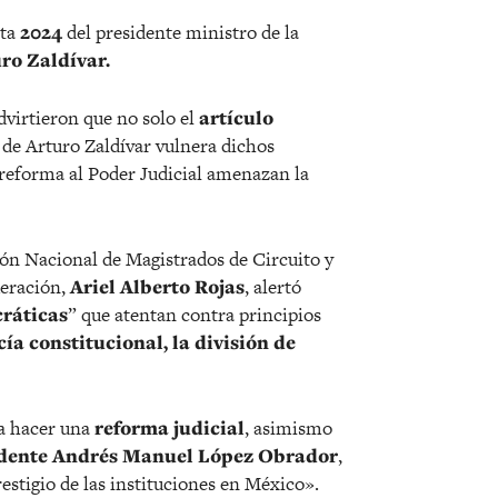
sta
2024
del presidente ministro de la
ro Zaldívar.
dvirtieron que no solo el
artículo
de Arturo Zaldívar vulnera dichos
 reforma al Poder Judicial amenazan la
ción Nacional de Magistrados de Circuito y
deración,
Ariel Alberto Rojas
, alertó
ráticas
” que atentan contra principios
a constitucional, la división de
a hacer una
reforma judicial
, asimismo
sidente Andrés Manuel López Obrador
,
estigio de las instituciones en México».