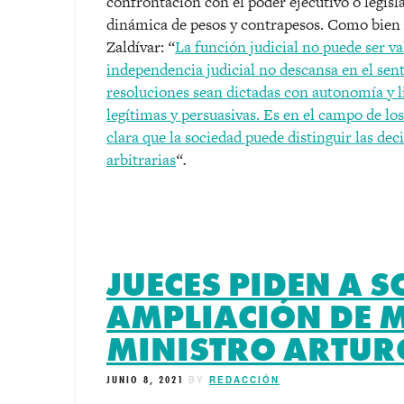
confrontación con el poder ejecutivo o legisl
dinámica de pesos y contrapesos. Como bien 
Zaldívar:
“
La función judicial no puede ser v
independencia judicial no descansa en el senti
resoluciones sean dictadas con autonomía y l
legítimas y persuasivas. Es en el campo de lo
clara que la sociedad puede distinguir las dec
arbitrarias
“.
JUECES PIDEN A S
AMPLIACIÓN DE 
MINISTRO ARTUR
JUNIO 8, 2021
BY
REDACCIÓN