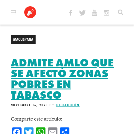
Skip
to
content
MACUSPANA
ADMITE AMLO QUE
SE AFECTÓ ZONAS
POBRES EN
TABASCO
NOVIEMBRE 16, 2020
BY
REDACCIÓN
Comparte este artículo:
Facebook
Twitter
WhatsApp
Email
Compartir